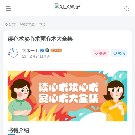
首页
资源宝库
正文
读心术攻心术宽心术大全集
木木一土
关注
私信
23年2月24日更新
0
5
书籍介绍